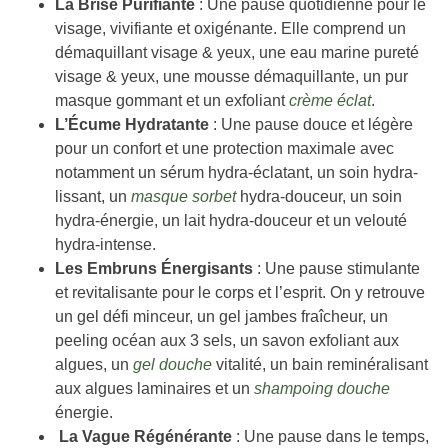
La Brise Purifiante
: Une pause quotidienne pour le
visage, vivifiante et oxigénante. Elle comprend un
démaquillant visage & yeux, une eau marine pureté
visage & yeux, une mousse démaquillante, un pur
masque gommant et un exfoliant
crème éclat
.
L’Écume Hydratante
: Une pause douce et légère
pour un confort et une protection maximale avec
notamment un sérum hydra-éclatant, un soin hydra-
lissant, un
masque sorbet
hydra-douceur, un soin
hydra-énergie, un lait hydra-douceur et un velouté
hydra-intense.
Les Embruns Énergisants
: Une pause stimulante
et revitalisante pour le corps et l’esprit. On y retrouve
un gel défi minceur, un gel jambes fraîcheur, un
peeling océan aux 3 sels, un savon exfoliant aux
algues, un
gel douche
vitalité, un bain reminéralisant
aux algues laminaires et un
shampoing douche
énergie.
La Vague Régénérante
: Une pause dans le temps,