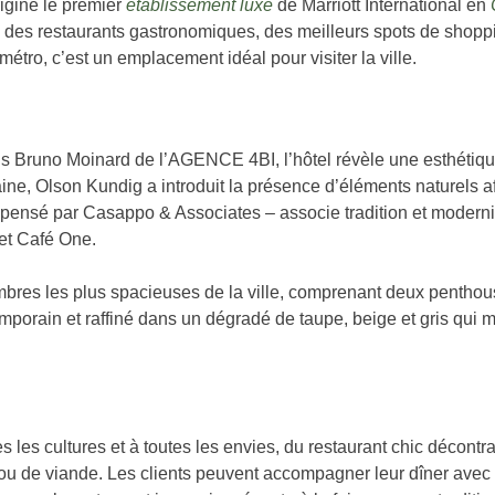
rigine le premier
établissement luxe
de Marriott International en
s des restaurants gastronomiques, des meilleurs spots de shopp
étro, c’est un emplacement idéal pour visiter la ville.
çais Bruno Moinard de l’AGENCE 4BI, l’hôtel révèle une esthétiq
ne, Olson Kundig a introduit la présence d’éléments naturels af
pensé par Casappo & Associates – associe tradition et moderni
 et Café One.
bres les plus spacieuses de la ville, comprenant deux penthouse
ain et raffiné dans un dégradé de taupe, beige et gris qui me
es les cultures et à toutes les envies, du restaurant chic décon
 ou de viande. Les clients peuvent accompagner leur dîner avec 