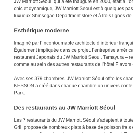
JW Marriott Seoul, qui a été inauguré en 2000, était à l’o
chic et dynamique, JW Marriott Seoul est à quelques pa
luxueux Shinsegae Department store et à trois lignes de m
Esthétique moderne
Imaginé par l’incontournable architecte d’intérieur fran
Également impliquée dans ce projet, l’entreprise américai
restaurant Japonais du JW Marriott Seoul, Tamayura – re
comme au sein des autres restaurants de l’hôtel Flavors
Avec ses 379 chambres, JW Marriott Séoul offre les cham
KESSON a créé dans chaque chambre un univers contempor
Park.
Des restaurants au JW Marriott Séoul
Les 7 restaurants du JW Marriott Séoul s’adaptent à tout
Grill propose de nombreux plats à base de poisson frais