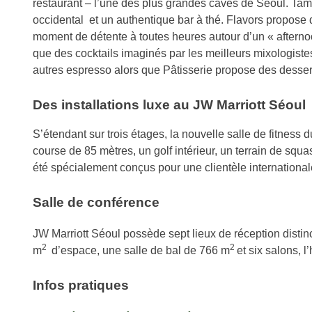
restaurant – l’une des plus grandes caves de Seoul. Tama
occidental et un authentique bar à thé. Flavors propose di
moment de détente à toutes heures autour d’un « afternoo
que des cocktails imaginés par les meilleurs mixologistes
autres espresso alors que Pâtisserie propose des dessert
Des installations luxe au JW Marriott Séoul
S’étendant sur trois étages, la nouvelle salle de fitness
course de 85 mètres, un golf intérieur, un terrain de sq
été spécialement conçus pour une clientèle international
Salle de conférence
JW Marriott Séoul possède sept lieux de réception distin
2
2
m
d’espace, une salle de bal de 766 m
et six salons, l
Infos pratiques