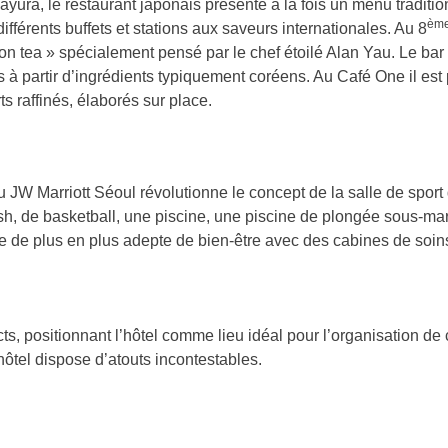
yura, le restaurant japonais présente à la fois un menu traditi
èm
fférents buffets et stations aux saveurs internationales. Au 8
n tea » spécialement pensé par le chef étoilé Alan Yau. Le bar 
 à partir d’ingrédients typiquement coréens. Au Café One il est 
s raffinés, élaborés sur place.
 du JW Marriott Séoul révolutionne le concept de la salle de spor
uash, de basketball, une piscine, une piscine de plongée sous-m
e de plus en plus adepte de bien-être avec des cabines de soins
cts, positionnant l’hôtel comme lieu idéal pour l’organisation 
’hôtel dispose d’atouts incontestables.